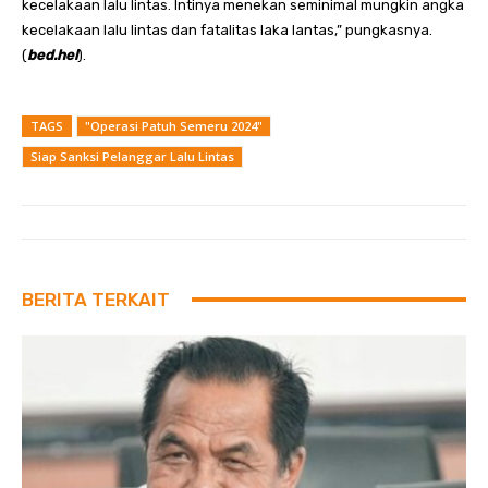
kecelakaan lalu lintas. Intinya menekan seminimal mungkin angka
kecelakaan lalu lintas dan fatalitas laka lantas,” pungkasnya.
(
bed.hel
).
TAGS
"Operasi Patuh Semeru 2024"
Siap Sanksi Pelanggar Lalu Lintas
BERITA TERKAIT