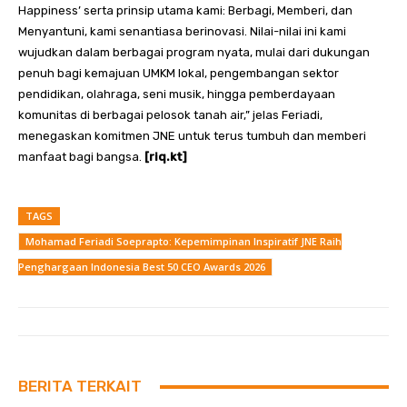
Happiness’ serta prinsip utama kami: Berbagi, Memberi, dan
Menyantuni, kami senantiasa berinovasi. Nilai-nilai ini kami
wujudkan dalam berbagai program nyata, mulai dari dukungan
penuh bagi kemajuan UMKM lokal, pengembangan sektor
pendidikan, olahraga, seni musik, hingga pemberdayaan
komunitas di berbagai pelosok tanah air,” jelas Feriadi,
menegaskan komitmen JNE untuk terus tumbuh dan memberi
manfaat bagi bangsa.
[riq.kt]
TAGS
Mohamad Feriadi Soeprapto: Kepemimpinan Inspiratif JNE Raih
Penghargaan Indonesia Best 50 CEO Awards 2026
BERITA TERKAIT