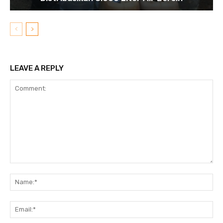
LEAVE A REPLY
Comment:
N
Em