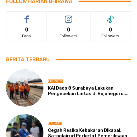
FOLLOW HARIAN BHIRAWA
0
0
0
Fans
Followers
Followers
BERITA TERBARU
EKONOMI
KAI Daop 8 Surabaya Lakukan
Pengecekan Lintas di Bojonegoro,...
DAERAH
Cegah Resiko Kebakaran Dikapal,
Satpolairud Perketat Pemeriksaan