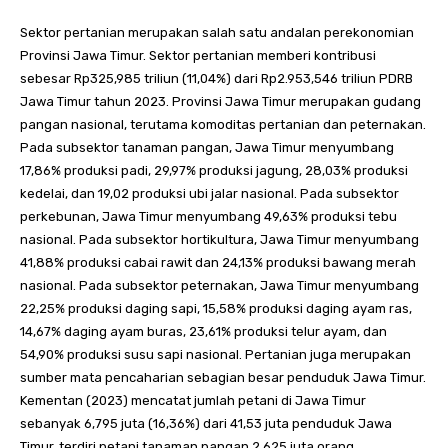
Sektor pertanian merupakan salah satu andalan perekonomian
Provinsi Jawa Timur. Sektor pertanian memberi kontribusi
sebesar Rp325,985 triliun (11,04%) dari Rp2.953,546 triliun PDRB
Jawa Timur tahun 2023. Provinsi Jawa Timur merupakan gudang
pangan nasional, terutama komoditas pertanian dan peternakan.
Pada subsektor tanaman pangan, Jawa Timur menyumbang
17,86% produksi padi, 29,97% produksi jagung, 28,03% produksi
kedelai, dan 19,02 produksi ubi jalar nasional. Pada subsektor
perkebunan, Jawa Timur menyumbang 49,63% produksi tebu
nasional. Pada subsektor hortikultura, Jawa Timur menyumbang
41,88% produksi cabai rawit dan 24,13% produksi bawang merah
nasional. Pada subsektor peternakan, Jawa Timur menyumbang
22,25% produksi daging sapi, 15,58% produksi daging ayam ras,
14,67% daging ayam buras, 23,61% produksi telur ayam, dan
54,90% produksi susu sapi nasional. Pertanian juga merupakan
sumber mata pencaharian sebagian besar penduduk Jawa Timur.
Kementan (2023) mencatat jumlah petani di Jawa Timur
sebanyak 6,795 juta (16,36%) dari 41,53 juta penduduk Jawa
Timur, terdiri petani tanaman pangan 2,625 juta orang,