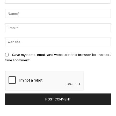
Comment:
N
Em
We
Save my name, email, and website in this browser for the next
time I comment.