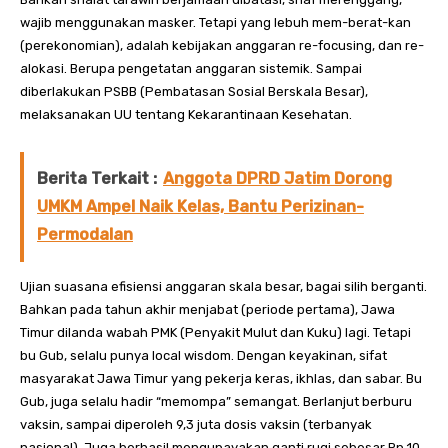
wajib menggunakan masker. Tetapi yang lebuh mem-berat-kan
(perekonomian), adalah kebijakan anggaran re-focusing, dan re-
alokasi. Berupa pengetatan anggaran sistemik. Sampai
diberlakukan PSBB (Pembatasan Sosial Berskala Besar),
melaksanakan UU tentang Kekarantinaan Kesehatan.
Berita Terkait :
Anggota DPRD Jatim Dorong
UMKM Ampel Naik Kelas, Bantu Perizinan-
Permodalan
Ujian suasana efisiensi anggaran skala besar, bagai silih berganti.
Bahkan pada tahun akhir menjabat (periode pertama), Jawa
Timur dilanda wabah PMK (Penyakit Mulut dan Kuku) lagi. Tetapi
bu Gub, selalu punya local wisdom. Dengan keyakinan, sifat
masyarakat Jawa Timur yang pekerja keras, ikhlas, dan sabar. Bu
Gub, juga selalu hadir “memompa” semangat. Berlanjut berburu
vaksin, sampai diperoleh 9,3 juta dosis vaksin (terbanyak
nasional). Juga berhasil mengupayakan ganti rugi sebesar Rp 10