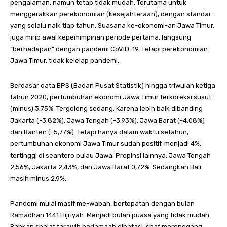
pengalaman, namun tetap tidak mudah. Terutama untuk
menggerakkan perekonomian (kesejahteraan), dengan standar
yang selalu naik tiap tahun. Suasana ke-ekonomi-an Jawa Timur,
juga mirip awal kepemimpinan periode pertama, langsung
“berhadapan” dengan pandemi CoViD-19. Tetapi perekonomian
Jawa Timur, tidak kelelap pandemi.
Berdasar data BPS (Badan Pusat Statistik) hingga triwulan ketiga
tahun 2020, pertumbuhan ekonomi Jawa Timur terkoreksi susut
(minus) 3,75%. Tergolong sedang. Karena lebih baik dibanding
Jakarta (-3,82%), Jawa Tengah (-3,93%), Jawa Barat (-4,08%)
dan Banten (-5,77%). Tetapi hanya dalam waktu setahun,
pertumbuhan ekonomi Jawa Timur sudah positif, menjadi 4%,
tertinggi di seantero pulau Jawa. Propinsi lainnya, Jawa Tengah
2,56%, Jakarta 2,43%, dan Jawa Barat 0,72%. Sedangkan Bali
masih minus 2,9%.
Pandemi mulai masif me-wabah, bertepatan dengan bulan
Ramadhan 1441 Hijriyah. Menjadi bulan puasa yang tidak mudah.
Bahkan shalat tarawih berjamaah dibatasi, shaf merenggang,