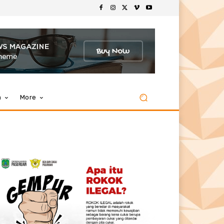
m
More