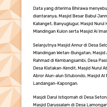
Data yang diterima Bhirawa menyebut
diantaranya, Masjid Besar Babul Jann
Kalianget, Banyuglugur, Masjid Nurul 
Mlandingan Kulon serta Masjid Al Ima
Selanjutnya Masjid Annur di Desa Se
Mlandingan Wetan-Bungatan, Masjid A
Rahmad di Kembangsambi, Desa Pasir 
Desa Klatakan-Kendit, Masjid Nurul A
Abror Alun-alun Situbondo, Masjid Al M
Landangan-Kapongan.
Masjdi Darul Istiqomah di Desa Seton
Masjid Darussalam di Desa Lamongan-