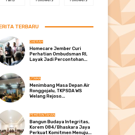
ERITA TERBARU
DAERAH
Homecare Jember Curi
Perhatian Ombudsman RI,
Layak Jadi Percontohan...
UTAMA
Menimbang Masa Depan Air
Ronggojalu, TKPSDA WS
Welang Rejoso...
PEMERINTAHAN
Bangun Budaya Integritas,
Korem 084/Bhaskara Jaya
Perkuat Komitmen Menuju...