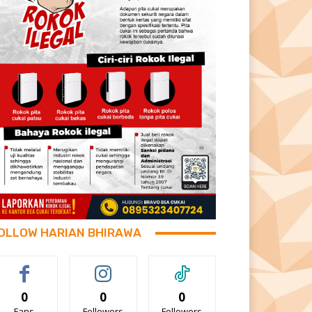
OLLOW HARIAN BHIRAWA
0
0
0
Fans
Followers
Followers