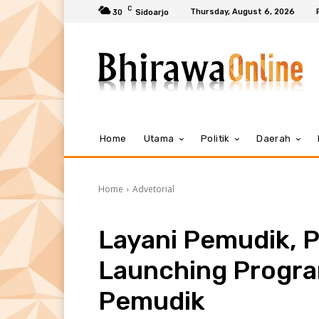
C
Thursday, August 6, 2026
30
Sidoarjo
Home
Utama
Politik
Daerah
Home
Advetorial
Layani Pemudik, 
Launching Progra
Pemudik