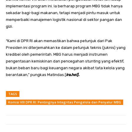
implementasi program ini. Ia berharap program MBG tidak hanya
sekadar bagi-bagi makanan, tetapi menjadi pintu masuk untuk
memperbaiki manajemen logistik nasional di sektor pangan dan
gizi.
“Kami di DPR RI akan memastikan bahwa petunjuk dari Pak
Presiden ini diterjemahkan ke dalam petunjuk teknis (juknis) yang
kredibel oleh pemerintah. MBG harus menjadi instrumen
pengentasan kemiskinan dan pencegahan stunting yang efektif,
bukan beban baru bagi keuangan negara akibat tata kelola yang
berantakan,” pungkas Matindas.[
ira.hel].
TAGS
Komisi VIII DPR RI: Pentingnya Integritas Pengelola dan Penyalur MBG