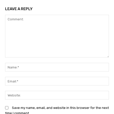
LEAVE A REPLY
Comment:
N
Em
We
Save my name, email, and website in this browser for the next
time I comment.