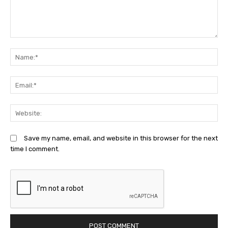
Comment:
N
Em
We
Save my name, email, and website in this browser for the next
time I comment.