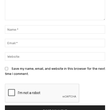
Comment:
N
Em
We
Save my name, email, and website in this browser for the next
time I comment.