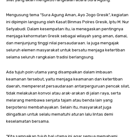
Mengusung tema “Sura Agung Aman, Ayo Jogo Gresik”, kegiatan
ini dipimpin langsung oleh Kasat Binmas Polres Gresik, Iptu M. Nur
Setyabudi. Dalam kesempatan itu, ia menegaskan pentingnya
menjaga kehormatan Gresik sebagai wilayah yang aman, damai,
dan menjunjung tinggi nilai persaudaraan. Ia juga mengajak
seluruh elemen masyarakat untuk bersatu menjaga ketertiban
selama seluruh rangkaian tradisi berlangsung.
Ada tujuh poin utama yang disampaikan dalam imbauan
keamanan tersebut, yaitu menjaga keamanan dan ketertiban
daerah, mempererat persaudaraan antarperguruan pencak silat,
tidak melakukan konvoi atau arak-arakan di jalan raya, serta
melarang membawa senjata tajam atau benda lain yang
berpotensi membahayakan. Selain itu, masyarakat juga
diingatkan untuk selalu mematuhi aturan lalu lintas demi
keselamatan bersama.
“Kita sampaikan tujuh hal utama ini agar semua memahami