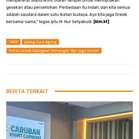
mempererat silaturahmi, bukan tempat untuk menciptakan
gesekan atau perselisihan. Perbedaan itu indah, dan kita semua
adalah saudara dalam satu ikatan budaya. Ayo kita jaga Gresik
bersama-sama,” tegas Iptu M. Nur Setyabudi.
[kim.kt]
TAGS
Jelang Sura Agung
Polres Gresik Gaungkan Semangat “Ayo Jogo Gresik”
BERITA TERKAIT