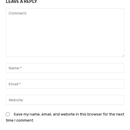
LEAVE A REPLY
Comment:
N
Em
We
Save my name, email, and website in this browser for the next
time I comment.