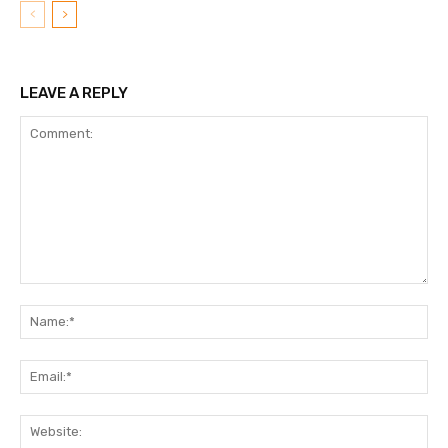
LEAVE A REPLY
Comment:
N
Em
We