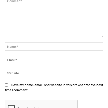
Comment:
N
Em
We
Save my name, email, and website in this browser for the next
time I comment.