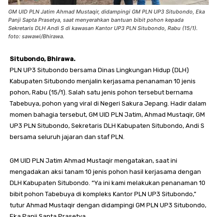
GM UID PLN Jatim Ahmad Mustaqir, didampingi GM PLN UP3 Situbondo, Eka
Panji Sapta Prasetya, saat menyerahkan bantuan bibit pohon kepada
Sekretaris DLH Andi S di kawasan Kantor UP3 PLN Situbondo, Rabu (15/1).
foto: sawawi/Bhirawa.
Situbondo, Bhirawa.
PLN UP3 Situbondo bersama Dinas Lingkungan Hidup (DLH)
Kabupaten Situbondo menjalin kerjasama penanaman 10 jenis
pohon, Rabu (15/1). Salah satu jenis pohon tersebut bernama
Tabebuya, pohon yang viral di Negeri Sakura Jepang. Hadir dalam
momen bahagia tersebut, GM UID PLN Jatim, Ahmad Mustaqir, GM
UP3 PLN Situbondo, Sekretaris DLH Kabupaten Situbondo, Andi S
bersama seluruh jajaran dan staf PLN.
GM UID PLN Jatim Ahmad Mustaqir mengatakan, saat ini
mengadakan aksi tanam 10 jenis pohon hasil kerjasama dengan
DLH Kabupaten Situbondo. “Ya ini kami melakukan penanaman 10
bibit pohon Tabebuya di kompleks Kantor PLN UP3 Situbondo,”
tutur Ahmad Mustaqir dengan didampingi GM PLN UP3 Situbondo,
Eka Panji Sapta Prasetya.