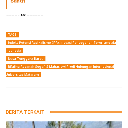
Santri
————– *** ——————
TAGS
Indeks Potensi Radikalisme (IPR): Inovasi Pencegahan Terorisme ala
Indonesia
Nusa Tenggara Barat.
Rifalina Razanah Segaf. S Mahasiswi Prodi Hubungan Internasional
Universitas Mataram
BERITA TERKAIT