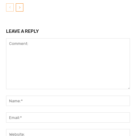
LEAVE A REPLY
Comment:
N
Em
We