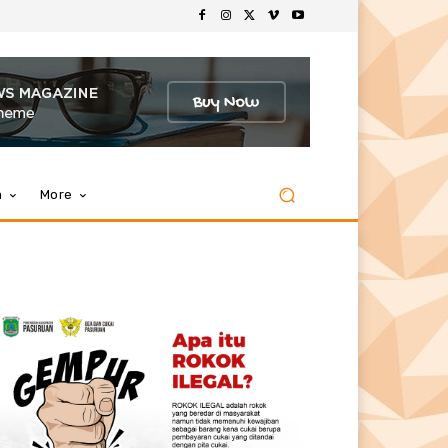
m
More