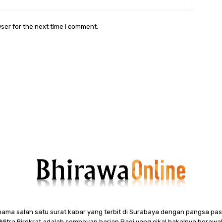
ser for the next time I comment.
ama salah satu surat kabar yang terbit di Surabaya dengan pangsa pasa
itra Birokrat adalah semboyan harian Pagi yang cikal bakalnya berawal