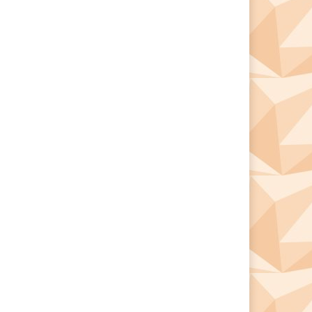
*
*
e: