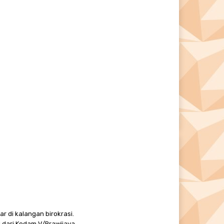
r di kalangan birokrasi.
 dari Kodam V/Brawijaya.