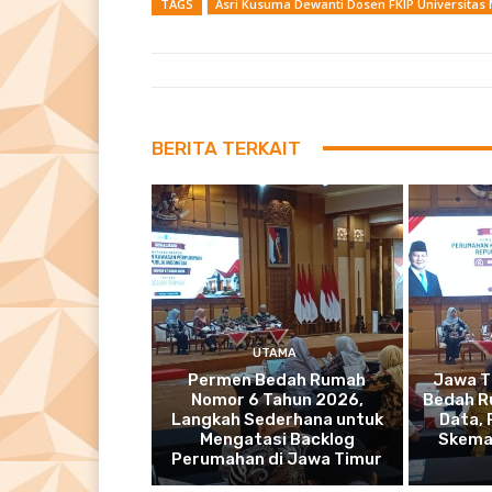
TAGS
Asri Kusuma Dewanti Dosen FKIP Universit
BERITA TERKAIT
UTAMA
Permen Bedah Rumah
Jawa T
Nomor 6 Tahun 2026,
Bedah R
Langkah Sederhana untuk
Data,
Mengatasi Backlog
Skema
Perumahan di Jawa Timur