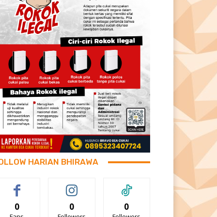
OLLOW HARIAN BHIRAWA
0
0
0
Fans
Followers
Followers