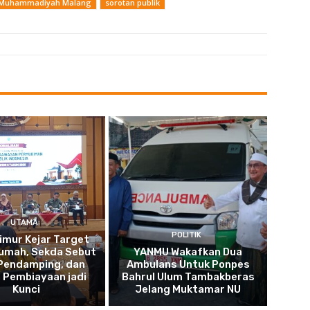
as Muhammadiyah Malang
sorotan publik
UTAMA
POLITIK
imur Kejar Target
umah, Sekda Sebut
YANMU Wakafkan Dua
 Pendamping, dan
Ambulans Untuk Ponpes
 Pembiayaan jadi
Bahrul Ulum Tambakberas
Kunci
Jelang Muktamar NU