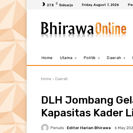
C
Friday, August 7, 2026
Pe
27.8
Sidoarjo
Home
Utama
Politik
Daerah
Home
Daerah
DLH Jombang Gel
Kapasitas Kader 
Penulis :
Editor Harian Bhirawa
6 May 20