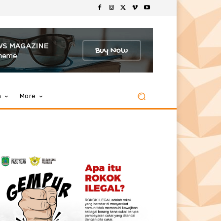
m
More