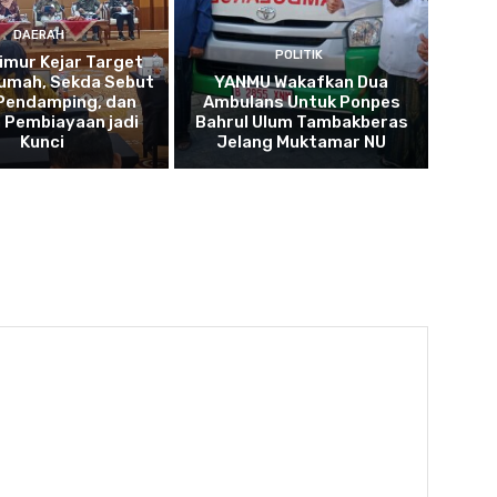
DAERAH
POLITIK
imur Kejar Target
umah, Sekda Sebut
YANMU Wakafkan Dua
 Pendamping, dan
Ambulans Untuk Ponpes
 Pembiayaan jadi
Bahrul Ulum Tambakberas
Kunci
Jelang Muktamar NU