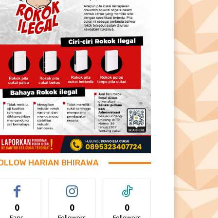
OLLOW HARIAN BHIRAWA
0
0
0
Fans
Followers
Followers