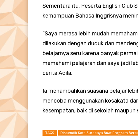
Sementara itu, Peserta English Club SD
kemampuan Bahasa Inggrisnya meningk
“Saya merasa lebih mudah memahami m
dilakukan dengan duduk dan mendenga
belajarnya seru karena banyak permain
memahami pelajaran dan saya jadi lebi
cerita Aqila.
Ia menambahkan suasana belajar lebi
mencoba menggunakan kosakata dan k
kesempatan, baik di sekolah maupun s
TAGS
Dispendik Kota Surabaya Buat Program Berba