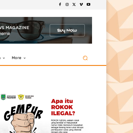
m
More