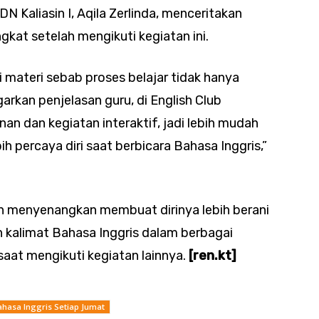
N Kaliasin I, Aqila Zerlinda, menceritakan
at setelah mengikuti kegiatan ini.
ateri sebab proses belajar tidak hanya
rkan penjelasan guru, di English Club
an dan kegiatan interaktif, jadi lebih mudah
h percaya diri saat berbicara Bahasa Inggris,”
h menyenangkan membuat dirinya lebih berani
alimat Bahasa Inggris dalam berbagai
aat mengikuti kegiatan lainnya.
[ren.kt]
hasa Inggris Setiap Jumat