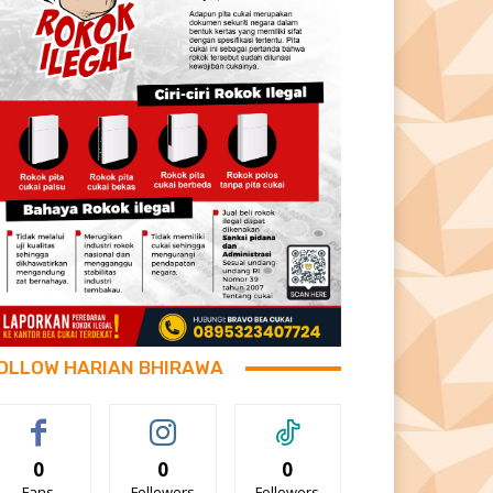
OLLOW HARIAN BHIRAWA
0
0
0
Fans
Followers
Followers