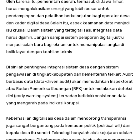
Oleh karena itu, pemerintah daerah, termasuk di Jawa Timur,
harus mengalokasikan energi yang lebih besar untuk
pendampingan dan pelatihan berkelanjutan bagi operator desa
dan kader digital desa.Selain itu, aspek keamanan data menjadi
isu krusial. Dalam sistem yang terdigitalisasi, integritas data
harus dijamin. Jangan sampai sistem pelaporan digital justru
menjadi celah baru bagi oknum untuk memanipulasi angka di
balik layar dengan keahlian teknis.
Di sinilah pentingnya integrasi sistem desa dengan sistem
pengawasan di tingkat kabupaten dan kementerian terkait. Audit
berbasis data (data-driven audit) akan memudahkan Inspektorat
atau Badan Pemeriksa Keuangan (BPK) untuk melakukan deteksi
dini (early warning system) terhadap ketidakkonsistenan data
yang mengarah pada indikasi korupsi.
Keberhasilan digitalisasi desa dalam mendorong transparansi
juga sangat bergantung pada kemauan politik (political will) dari
kepala desa itu sendiri. Teknologi hanyalah alat; kejujuran adalah
penggeraknya. Di beberapa desa yang telah sukses menerapkan