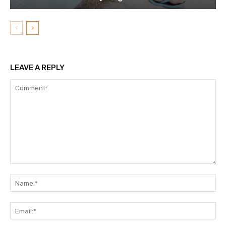
LEAVE A REPLY
Comment:
N
Em