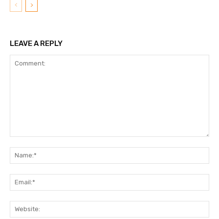
LEAVE A REPLY
Comment:
N
Em
We