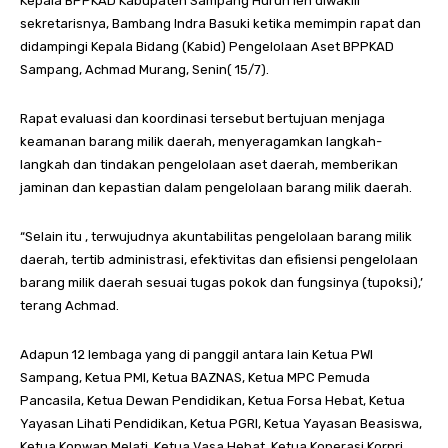
Kepala BPPKAD Kabupaten Sampang Hurun Ien diwakili
sekretarisnya, Bambang Indra Basuki ketika memimpin rapat dan
didampingi Kepala Bidang (Kabid) Pengelolaan Aset BPPKAD
Sampang, Achmad Murang, Senin( 15/7).
Rapat evaluasi dan koordinasi tersebut bertujuan menjaga
keamanan barang milik daerah, menyeragamkan langkah-
langkah dan tindakan pengelolaan aset daerah, memberikan
jaminan dan kepastian dalam pengelolaan barang milik daerah.
“Selain itu , terwujudnya akuntabilitas pengelolaan barang milik
daerah, tertib administrasi, efektivitas dan efisiensi pengelolaan
barang milik daerah sesuai tugas pokok dan fungsinya (tupoksi),’
terang Achmad.
Adapun 12 lembaga yang di panggil antara lain Ketua PWI
Sampang, Ketua PMI, Ketua BAZNAS, Ketua MPC Pemuda
Pancasila, Ketua Dewan Pendidikan, Ketua Forsa Hebat, Ketua
Yayasan Lihati Pendidikan, Ketua PGRI, Ketua Yayasan Beasiswa,
Ketua Kopwan Melati, Ketua Vasa Hebat, Ketua Koperasi Korpri,