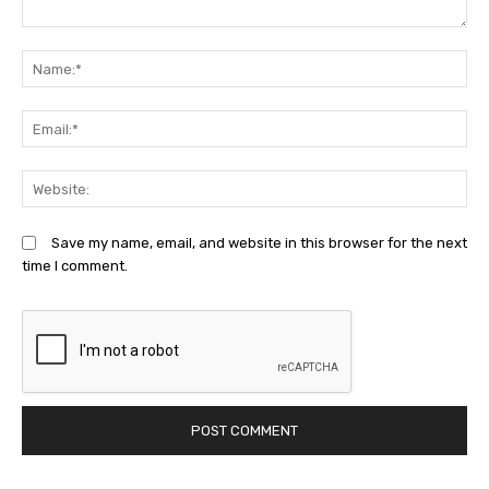
Comment:
N
Em
We
Save my name, email, and website in this browser for the next
time I comment.