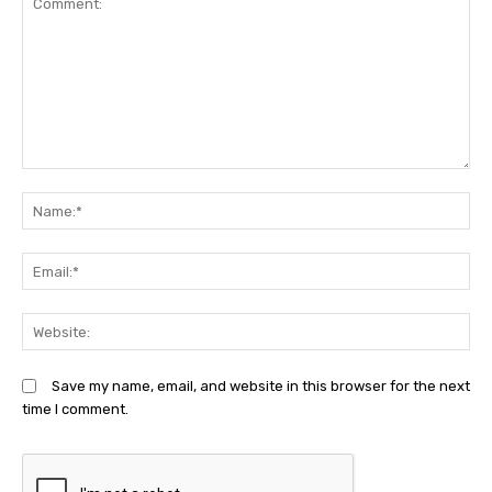
Comment:
N
Em
We
Save my name, email, and website in this browser for the next
time I comment.