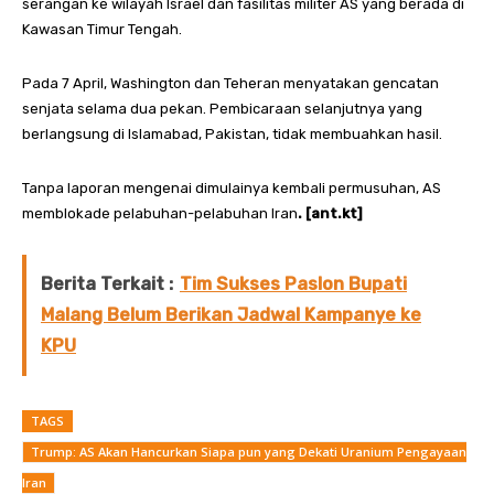
serangan ke wilayah Israel dan fasilitas militer AS yang berada di
Kawasan Timur Tengah.
Pada 7 April, Washington dan Teheran menyatakan gencatan
senjata selama dua pekan. Pembicaraan selanjutnya yang
berlangsung di Islamabad, Pakistan, tidak membuahkan hasil.
Tanpa laporan mengenai dimulainya kembali permusuhan, AS
memblokade pelabuhan-pelabuhan Iran
. [ant.kt]
Berita Terkait :
Tim Sukses Paslon Bupati
Malang Belum Berikan Jadwal Kampanye ke
KPU
TAGS
Trump: AS Akan Hancurkan Siapa pun yang Dekati Uranium Pengayaan
Iran