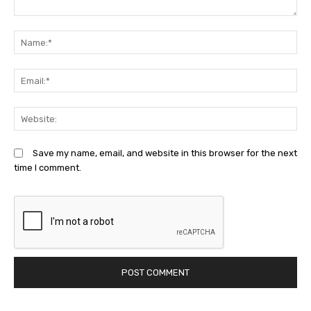
Comment:
N
Em
We
Save my name, email, and website in this browser for the next
time I comment.