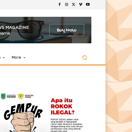
m
More