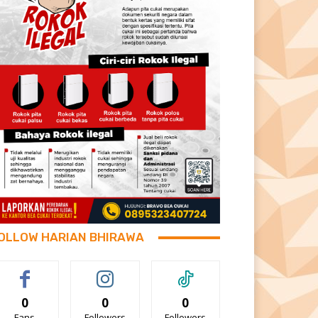
OLLOW HARIAN BHIRAWA
0
0
0
Fans
Followers
Followers