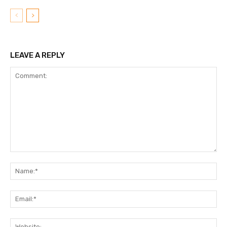
LEAVE A REPLY
Comment:
N
Em
We