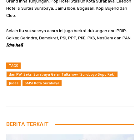
Grand Inna Tunjungan, Pop Hotel Stasiun Kota Surabaya, Leedon
Hotel & Suites Surabaya, Jamu Iboe, Bogasari, Kopi Bujend dan
Cleo.
Selain itu suksesnya acara ini juga berkat dukungan dari PDIP,
Golkar, Gerindra, Demokrat, PSI, PPP, PKB, PKS, NasDem dan PAN.
[dre.hel]
TAGS
dan PWI Seksi Surabaya Gelar Talkshow "Suroboyo Sopo Rek"
Judes
SMSI Kota Surabaya
BERITA TERKAIT