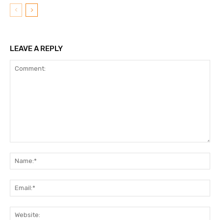
LEAVE A REPLY
Comment:
N
Em
We