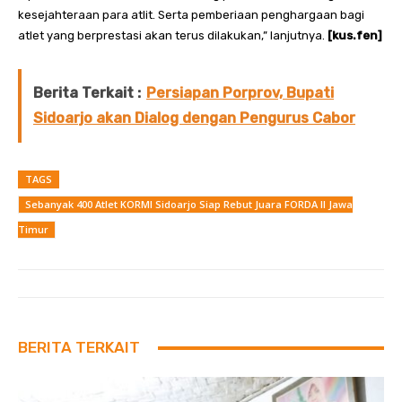
kesejahteraan para atlit. Serta pemberiaan penghargaan bagi
atlet yang berprestasi akan terus dilakukan,” lanjutnya.
[kus.fen]
Berita Terkait :
Persiapan Porprov, Bupati
Sidoarjo akan Dialog dengan Pengurus Cabor
TAGS
Sebanyak 400 Atlet KORMI Sidoarjo Siap Rebut Juara FORDA II Jawa
Timur
BERITA TERKAIT