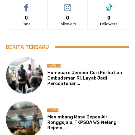
0
0
0
Fans
Followers
Followers
BERITA TERBARU
DAERAH
Homecare Jember Curi Perhatian
Ombudsman RI, Layak Jadi
Percontohan...
UTAMA
Menimbang Masa Depan Air
Ronggojalu, TKPSDA WS Welang
Rejoso...