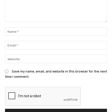
Comment:
N
Em
We
Save my name, email, and website in this browser for the next
time I comment.