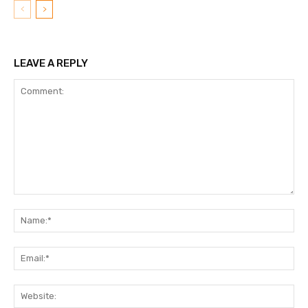
LEAVE A REPLY
Comment:
N
Em
We