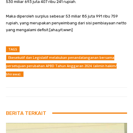
530 miliar 693 juta 407 ribu 241 rupiah.
Maka diperoleh surplus sebesar 53 miliar 85 juta 991 ribu 759
rupiah, yang merupakan penyeimbang dari sisi pembiayaan netto
yang mengalami defisit.[aha,yit.wwn]
TAGS
Ekesekutif dan Legislatif melakukan penandatanganan bersama
persetujuan perubahan APBD Tahun Anggaran 2024. (alimin hakim/
bhirawa).
BERITA TERKAIT