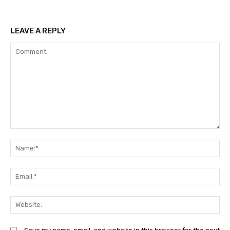
LEAVE A REPLY
Comment:
N
Em
We