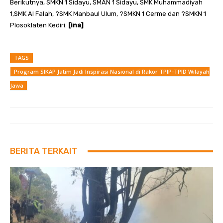
Berikutnya, SMKN 1 Sidayu, SMAN 1 Sidayu, SMK Muhammadiyah
1,SMK Al Falah, ?SMK Manbaul Ulum, ?SMKN 1 Cerme dan ?SMKN 1
Plosoklaten Kediri.
[ina]
TAGS
Program SIKAP Jatim Jadi Inspirasi Nasional di Rakor TPIP-TPID Wilayah
Jawa
BERITA TERKAIT