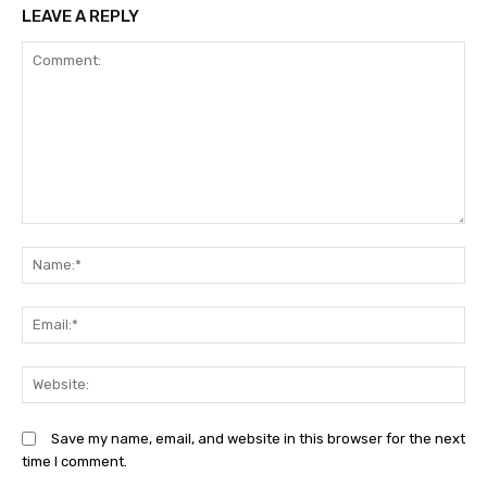
LEAVE A REPLY
Comment:
N
Em
We
Save my name, email, and website in this browser for the next
time I comment.