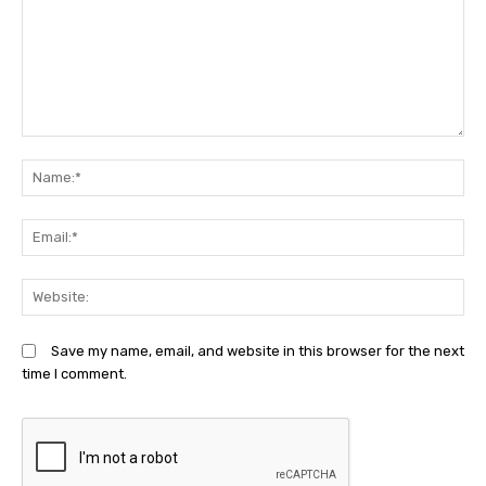
Comment:
N
Em
We
Save my name, email, and website in this browser for the next
time I comment.