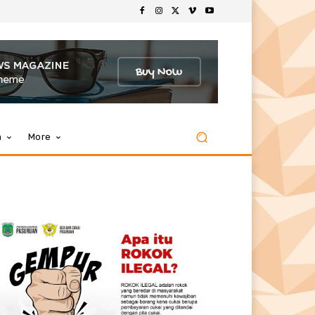
m
More