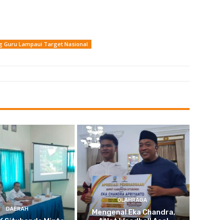
g Guru Lampaui Target Nasional
OLAHRAGA
DAERAH
Mengenal Eka Chandra,