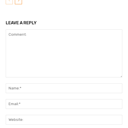
LEAVE A REPLY
Comment:
N
Em
We