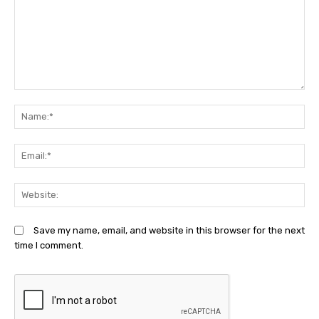
Comment:
N
Em
We
Save my name, email, and website in this browser for the next
time I comment.