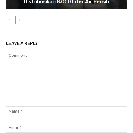
Distribusikan 8.000 Liter Air Bersih
LEAVE A REPLY
Comment:
N
Em