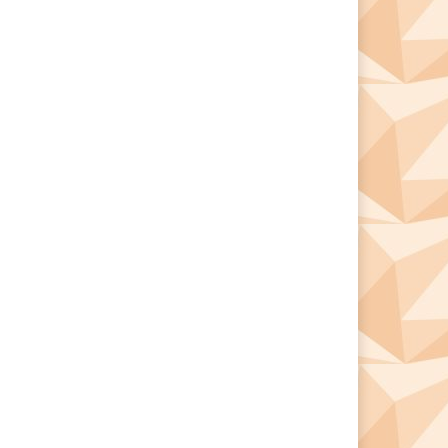
*
*
e: