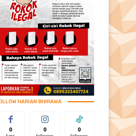
OLLOW HARIAN BHIRAWA
0
0
0
Fans
Followers
Followers