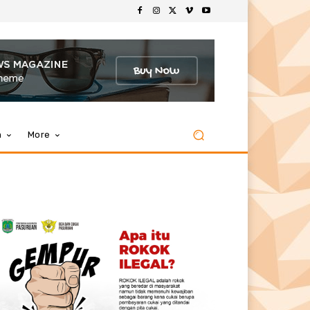
m
More