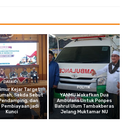
DAERAH
POLITIK
imur Kejar Target
umah, Sekda Sebut
YANMU Wakafkan Dua
 Pendamping, dan
Ambulans Untuk Ponpes
 Pembiayaan jadi
Bahrul Ulum Tambakberas
Kunci
Jelang Muktamar NU