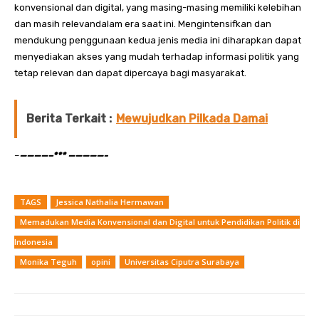
konvensional dan digital, yang masing-masing memiliki kelebihan
dan masih relevandalam era saat ini. Mengintensifkan dan
mendukung penggunaan kedua jenis media ini diharapkan dapat
menyediakan akses yang mudah terhadap informasi politik yang
tetap relevan dan dapat dipercaya bagi masyarakat.
Berita Terkait :
Mewujudkan Pilkada Damai
–
————–*** —————-
TAGS
Jessica Nathalia Hermawan
Memadukan Media Konvensional dan Digital untuk Pendidikan Politik di
Indonesia
Monika Teguh
opini
Universitas Ciputra Surabaya