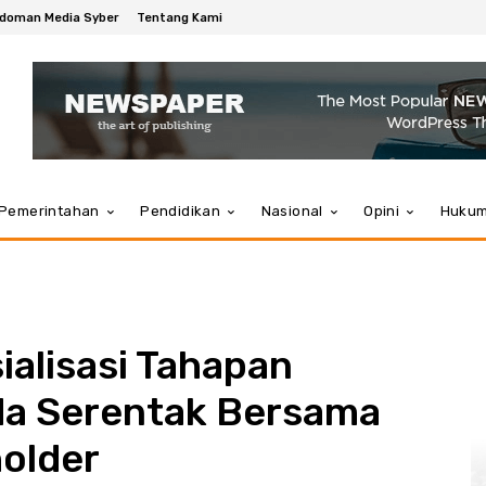
doman Media Syber
Tentang Kami
Pemerintahan
Pendidikan
Nasional
Opini
Huku
alisasi Tahapan
da Serentak Bersama
holder