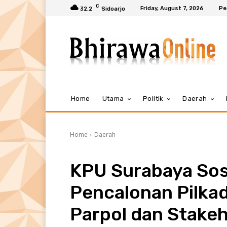
C
Friday, August 7, 2026
Pe
32.2
Sidoarjo
Home
Utama
Politik
Daerah
Home
Daerah
KPU Surabaya Sosi
Pencalonan Pilka
Parpol dan Stake