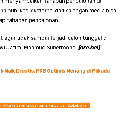
ah menyampaikan tahapan pencalonan di
na publikasi eksternal dari kalangan media bisa
adap tahapan pencalonan.
 agar tidak sampai terjadi calon tunggal di
 PWI Jatim, Mahmud Suhermono.
[dre.hel]
ib Naik Drastis, PKB Optimis Menang di Pilkada
n Pilkada Serentak Bersama Parpol dan Stakeholder