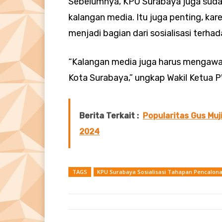
Sebelumnya, KPU Surabaya juga sud
kalangan media. Itu juga penting, kare
menjadi bagian dari sosialisasi terh
“Kalangan media juga harus mengawal,
Kota Surabaya,” ungkap Wakil Ketua
Berita Terkait :
Popularitas Gus Muj
2024
TAGS
KPU Surabaya Sosialisasi Tahapan Pencalona