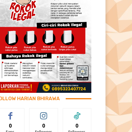
OLLOW HARIAN BHIRAWA
0
0
0
Fans
Followers
Followers