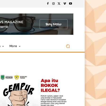
m
More