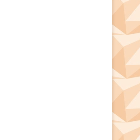
*
*
e: