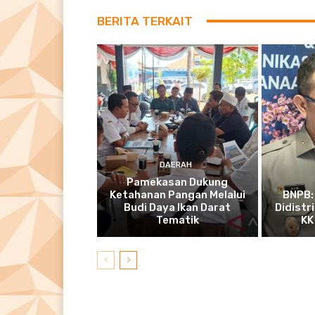
BERITA TERKAIT
DAERAH
Pamekasan Dukung
Ketahanan Pangan Melalui
BNPB: 
Budi Daya Ikan Darat
Didistr
Tematik
KK