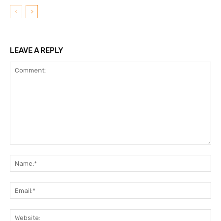
LEAVE A REPLY
Comment:
N
Em
We