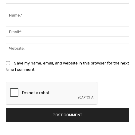
Comment:
N
Em
We
Save my name, email, and website in this browser for the next
time I comment.