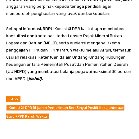
anggaran yang berpihak kepada tenaga pendidik agar
memperoleh penghasilan yang layak dan berkeadilan.
Sebagai informasi, RDPU Komisi XI DPR kali ini juga membahas
konsultasi dan koordinasi terkait opsen Pajak Mineral Bukan
Logam dan Batuan (MBLB), serta audiensi mengenai skema
penggajian PPPK dan PPPK Paruh Waktu melalui APBN, termasuk
usulan relaksasi ketentuan dalam Undang-Undang Hubungan
Keuangan antara Pemerintah Pusat dan Pemerintahan Daerah
(UU HKPD) yang membatasi belanja pegawai maksimal 30 persen
dari APBD. [
ira.hel].
TAGS
Komisi XI DPR RI Jamin Pemerintah Beri Sinyal Positif Kesejahteraan
Guru PPPK Paruh Waktu