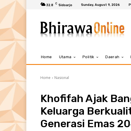
C
Sunday, August 9, 2026
P
32.8
Sidoarjo
Home
Utama
Politik
Daerah
Home
Nasional
Khofifah Ajak Ba
Keluarga Berkual
Generasi Emas 2