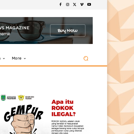
m
More