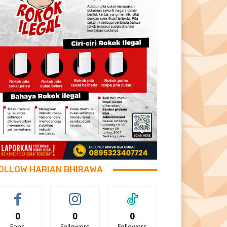
OLLOW HARIAN BHIRAWA
0
0
0
Fans
Followers
Followers