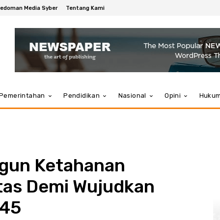
edoman Media Syber
Tentang Kami
Pemerintahan
Pendidikan
Nasional
Opini
Huku
ngun Ketahanan
itas Demi Wujudkan
045