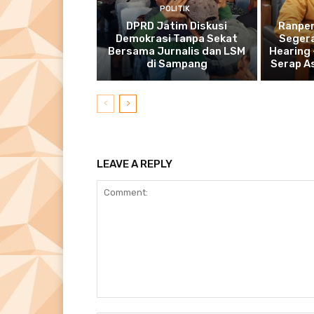
POLITIK
DPRD Jatim Diskusi
Ranper
Demokrasi Tanpa Sekat
Segera
Bersama Jurnalis dan LSM
Hearing
di Sampang
Serap A
LEAVE A REPLY
Comment: