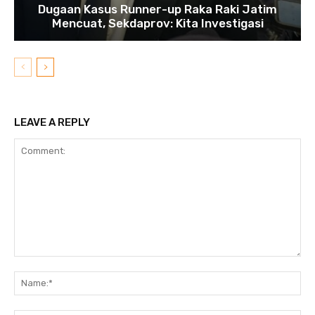
Dugaan Kasus Runner-up Raka Raki Jatim
Mencuat, Sekdaprov: Kita Investigasi
LEAVE A REPLY
Comment:
N