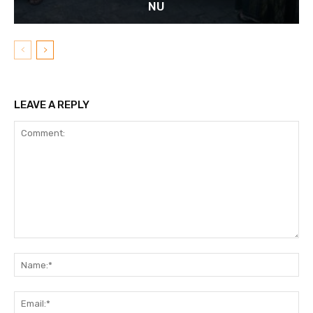
NU
LEAVE A REPLY
Comment:
N
Em