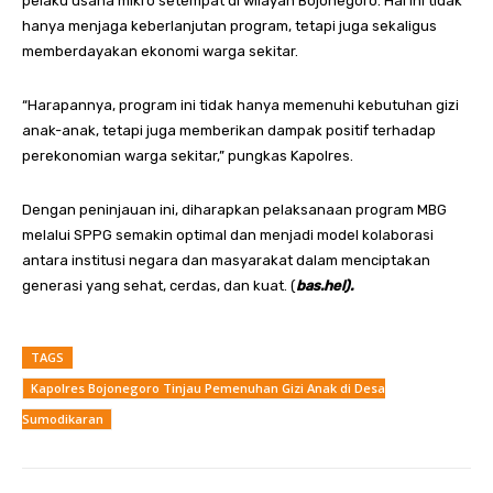
pelaku usaha mikro setempat di wilayah Bojonegoro. Hal ini tidak
hanya menjaga keberlanjutan program, tetapi juga sekaligus
memberdayakan ekonomi warga sekitar.
“Harapannya, program ini tidak hanya memenuhi kebutuhan gizi
anak-anak, tetapi juga memberikan dampak positif terhadap
perekonomian warga sekitar,” pungkas Kapolres.
Dengan peninjauan ini, diharapkan pelaksanaan program MBG
melalui SPPG semakin optimal dan menjadi model kolaborasi
antara institusi negara dan masyarakat dalam menciptakan
generasi yang sehat, cerdas, dan kuat. (
bas.hel).
TAGS
Kapolres Bojonegoro Tinjau Pemenuhan Gizi Anak di Desa
Sumodikaran