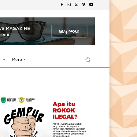
m
More