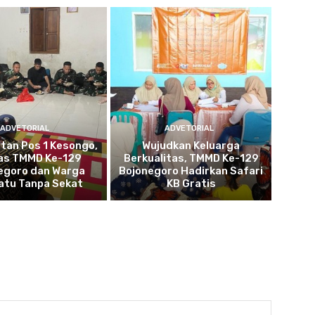
ADVETORIAL
ADVETORIAL
tan Pos 1 Kesongo,
Wujudkan Keluarga
as TMMD Ke-129
Berkualitas, TMMD Ke-129
egoro dan Warga
Bojonegoro Hadirkan Safari
atu Tanpa Sekat
KB Gratis