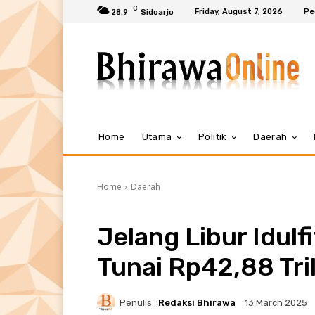
C
Friday, August 7, 2026
Pe
28.9
Sidoarjo
Home
Utama
Politik
Daerah
Home
Daerah
Jelang Libur Idulf
Tunai Rp42,88 Tri
Penulis :
Redaksi Bhirawa
13 March 2025