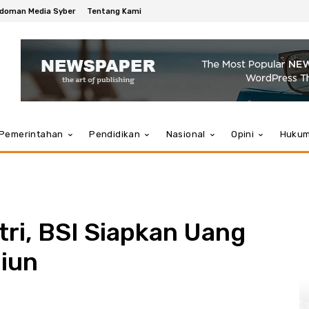
doman Media Syber
Tentang Kami
Pemerintahan
Pendidikan
Nasional
Opini
Huku
itri, BSI Siapkan Uang
liun