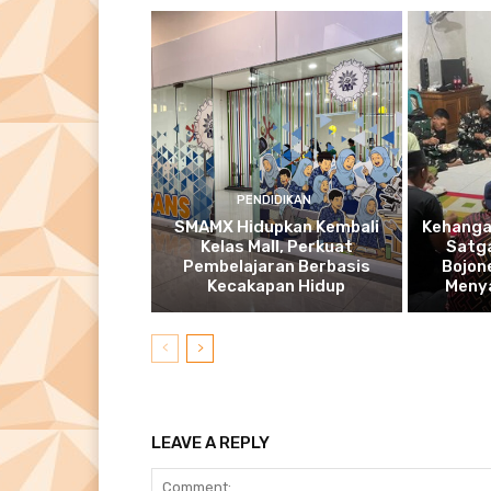
PENDIDIKAN
SMAMX Hidupkan Kembali
Kehanga
Kelas Mall, Perkuat
Satg
Pembelajaran Berbasis
Bojon
Kecakapan Hidup
Meny
LEAVE A REPLY