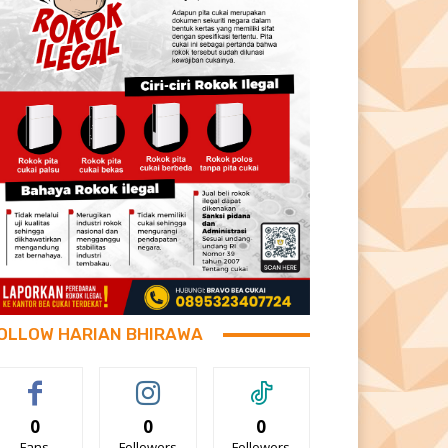
OLLOW HARIAN BHIRAWA
0
0
0
Fans
Followers
Followers