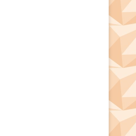
*
*
e: