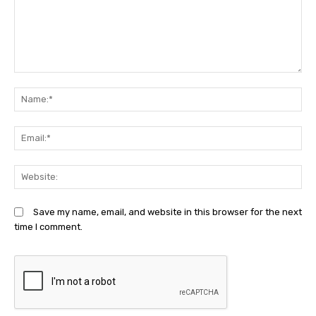
Comment:
N
Em
We
Save my name, email, and website in this browser for the next
time I comment.