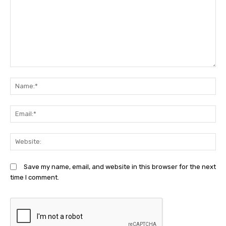
Comment:
N
Em
We
Save my name, email, and website in this browser for the next
time I comment.