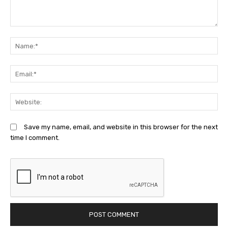
Comment:
N
Em
We
Save my name, email, and website in this browser for the next
time I comment.