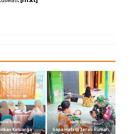
Kuswati
. [rif.kt]
ADVETORIAL
ADVETORIAL
udkan Keluarga
Sapa Hati di Teras Rumah,