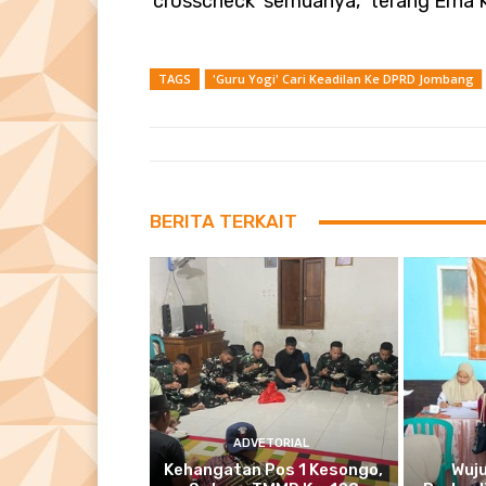
‘crosscheck’ semuanya,” terang Erna 
TAGS
'Guru Yogi' Cari Keadilan Ke DPRD Jombang
BERITA TERKAIT
ADVETORIAL
Kehangatan Pos 1 Kesongo,
Wuj