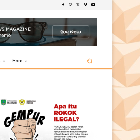
m
More