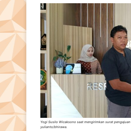
Yogi Susilo Wicaksono saat mengirimkan surat pengajuan
yulianto/bhirawa.