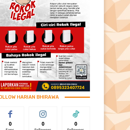
OLLOW HARIAN BHIRAWA
0
0
0
Fans
Followers
Followers