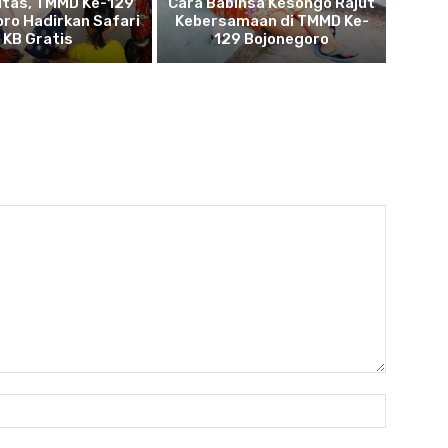
itas, TMMD Ke-129
Cara Babinsa Kesongo Rajut
ro Hadirkan Safari
Kebersamaan di TMMD Ke-
KB Gratis
129 Bojonegoro
Name: