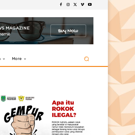
m
More