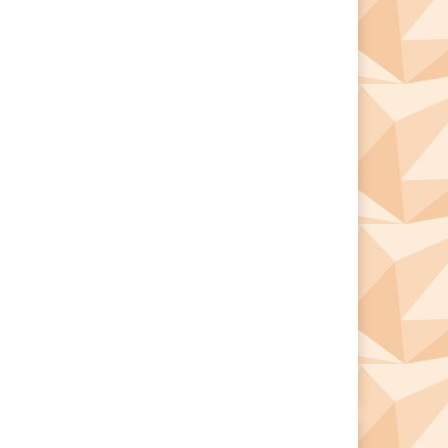
*
*
e: