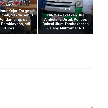
UTAMA
POLITIK
imur Kejar Target
umah, Sekda Sebut
YANMU Wakafkan Dua
 Pendamping, dan
Ambulans Untuk Ponpes
 Pembiayaan jadi
Bahrul Ulum Tambakberas
Kunci
Jelang Muktamar NU