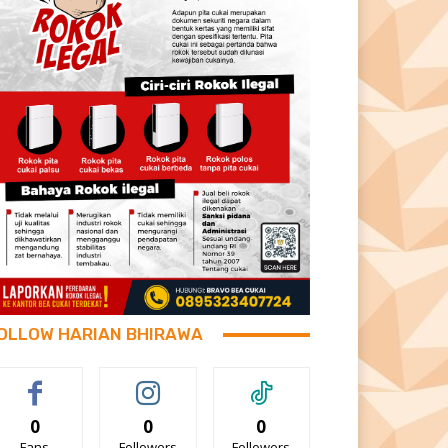
OLLOW HARIAN BHIRAWA
0
0
0
Fans
Followers
Followers