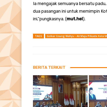
Ia mengajak semuanya bersatu padu,
dua pasangan ini untuk memimpin Kot
ini,”pungkasnya. (
mut.hel
).
TAGS
Golkar Usung Wahyu - Ali Maju Pilkada Kota 
BERITA TERKAIT